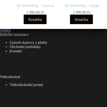
3D üdvözlőlap – Szarvas
3D üdvözlőlap – Dzsip
2 990,00
Ft
2 990,00
Ft
Kosárba
Kosárba
Důležité informace
Způsob dopravy a platby
Obchodní podmínky
Kontakt
Velkoobchod
Velkoobchodní prodej