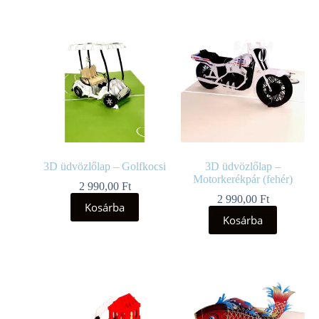
3D üdvözlőlap – Golfkocsi
3D üdvözlőlap –
Motorkerékpár (fehér)
2 990,00
Ft
2 990,00
Ft
Kosárba
Kosárba