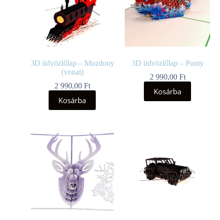
3D üdvözlőlap – Mozdony
3D üdvözlőlap – Ponty
(vonat)
2 990,00
Ft
2 990,00
Ft
Kosárba
Kosárba