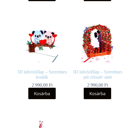
3D üdvözlőlap – Szerelmes
3D üdvözlőlap – Szerelmes
koalák
pár rózsaív alatt
2 990,00
Ft
2 990,00
Ft
Kosárba
Kosárba