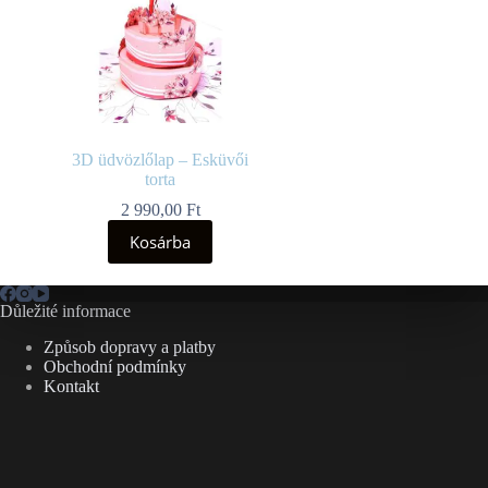
3D üdvözlőlap – Esküvői
torta
2 990,00
Ft
Kosárba
Důležité informace
Způsob dopravy a platby
Obchodní podmínky
Kontakt