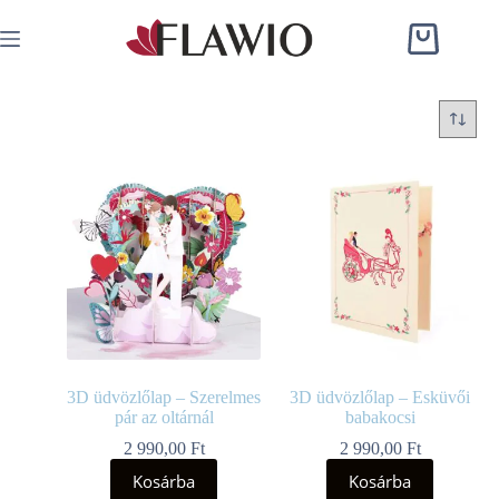
3D üdvözlőlap – Szerelmes
3D üdvözlőlap – Esküvői
pár az oltárnál
babakocsi
2 990,00
Ft
2 990,00
Ft
Kosárba
Kosárba