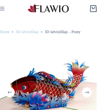
Skip
to
Shopping
content
cart
Home
3D üdvözlőlap
3D üdvözlőlap – Ponty