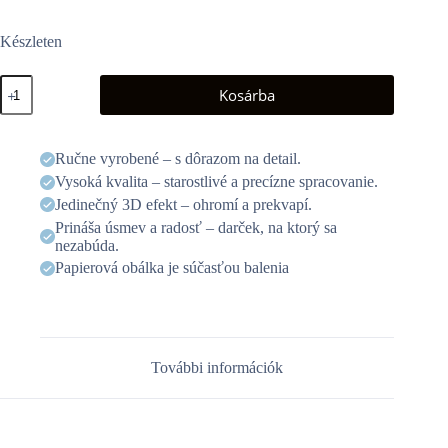
Készleten
3D
Kosárba
üdvözlőlap
-
Ponty
mennyiség
Ručne vyrobené – s dôrazom na detail.
Vysoká kvalita – starostlivé a precízne spracovanie.
Jedinečný 3D efekt – ohromí a prekvapí.
Prináša úsmev a radosť – darček, na ktorý sa
nezabúda.
Papierová obálka je súčasťou balenia
További információk