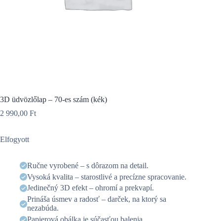
3D üdvözlőlap – 70-es szám (kék)
2 990,00
Ft
Elfogyott
Ručne vyrobené – s dôrazom na detail.
Vysoká kvalita – starostlivé a precízne spracovanie.
Jedinečný 3D efekt – ohromí a prekvapí.
Prináša úsmev a radosť – darček, na ktorý sa
nezabúda.
Papierová obálka je súčasťou balenia