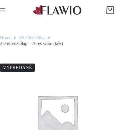
Skip
to
Shopping
content
cart
Home
3D üdvözlőlap
3D üdvözlőlap – 70-es szám (kék)
VYPREDANÉ