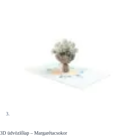
3D üdvözlőlap – Margarétacsokor