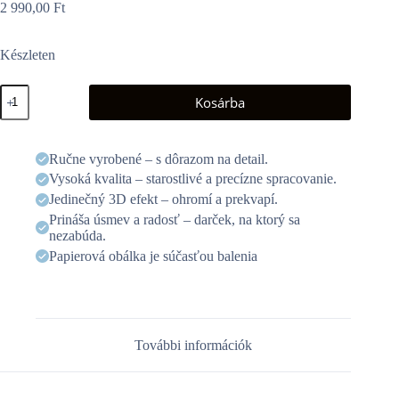
2 990,00
Ft
Készleten
3D
Kosárba
üdvözlőlap
-
Margarétacsokor
mennyiség
Ručne vyrobené – s dôrazom na detail.
Vysoká kvalita – starostlivé a precízne spracovanie.
Jedinečný 3D efekt – ohromí a prekvapí.
Prináša úsmev a radosť – darček, na ktorý sa
nezabúda.
Papierová obálka je súčasťou balenia
További információk