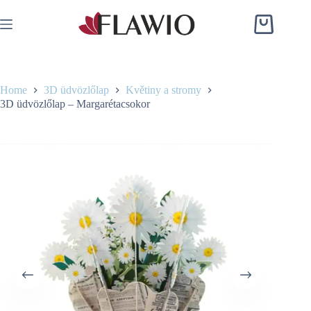
Skip
to
Shopping
content
cart
Home
3D üdvözlőlap
Květiny a stromy
3D üdvözlőlap – Margarétacsokor