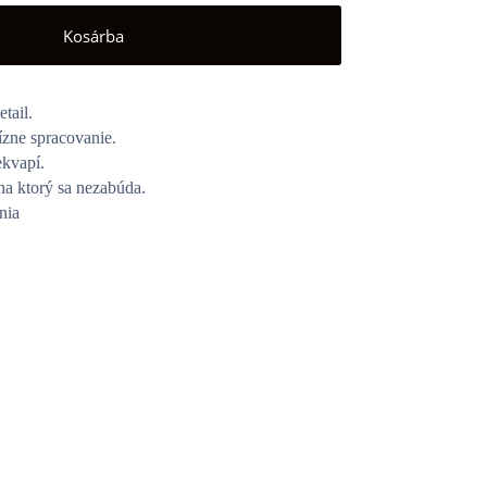
Kosárba
tail.
cízne spracovanie.
ekvapí.
na ktorý sa nezabúda.
nia