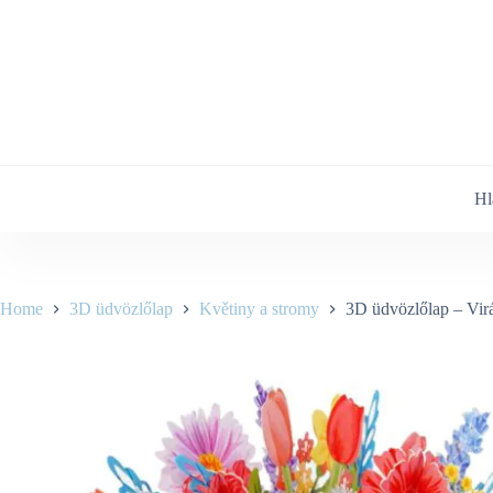
Skip
to
content
Hl
Home
3D üdvözlőlap
Květiny a stromy
3D üdvözlőlap – Vir