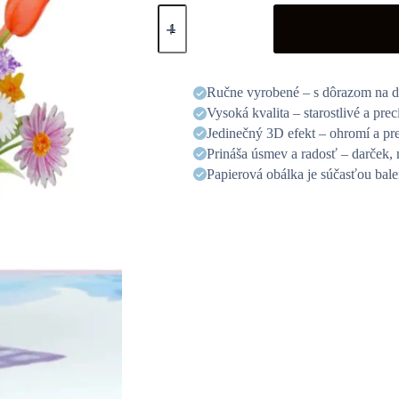
3D
üdvözlőlap
-
Virágmix
mennyiség
Ručne vyrobené – s dôrazom na de
Vysoká kvalita – starostlivé a pre
Jedinečný 3D efekt – ohromí a pr
Prináša úsmev a radosť – darček, 
Papierová obálka je súčasťou bale