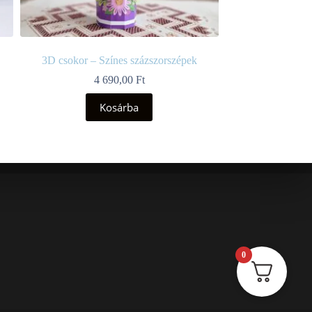
3D csokor – Színes százszorszépek
4 690,00
Ft
Kosárba
0