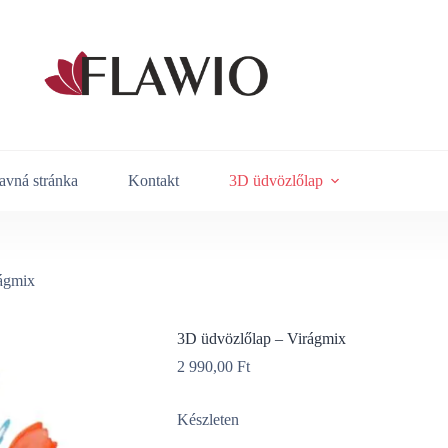
avná stránka
Kontakt
3D üdvözlőlap
ágmix
3D üdvözlőlap – Virágmix
2 990,00
Ft
Készleten