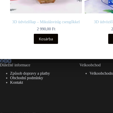
3D üdvözlőlap – Mikulásvirág csengőkkel
3D üdvözlől
2 990,00
Ft
Kosárba
Důležité informace
Velkoobchod
Způsob dopravy a platby
Velkoobchodní
Obchodní podmínky
Kontakt