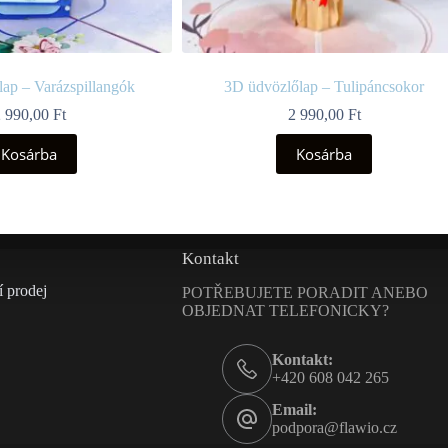
ap – Varázspillangók
3D üdvözlőlap – Tulipáncsokor
2 990,00
Ft
2 990,00
Ft
Kosárba
Kosárba
Kontakt
 prodej
POTŘEBUJETE PORADIT ANEBO
OBJEDNAT TELEFONICKY?
Kontakt:
+420 608 042 265
Email:
podpora@flawio.cz