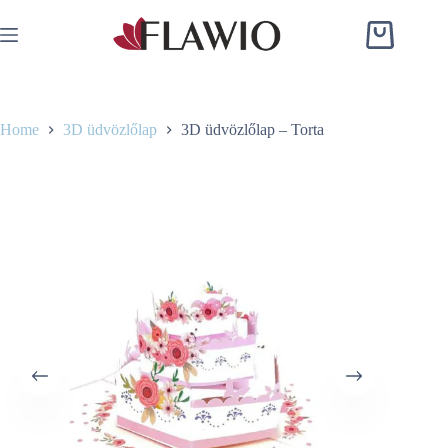
Skip
to
Shopping
content
cart
Home
3D üdvözlőlap
3D üdvözlőlap – Torta