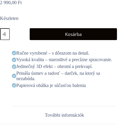
2 990,00
Ft
Készleten
3D
Kosárba
üdvözlőlap
-
Szerelmes
pár
Ručne vyrobené – s dôrazom na detail.
rózsaív
Vysoká kvalita – starostlivé a precízne spracovanie.
alatt
mennyiség
Jedinečný 3D efekt – ohromí a prekvapí.
Prináša úsmev a radosť – darček, na ktorý sa
nezabúda.
Papierová obálka je súčasťou balenia
További információk