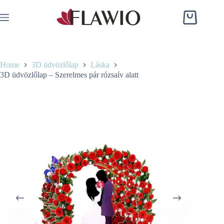
Skip
to
Shopping
content
cart
Home
3D üdvözlőlap
Láska
3D üdvözlőlap – Szerelmes pár rózsaív alatt