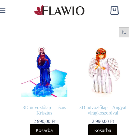
3D üdvözlőlap – Jézus
3D üdvözlőlap – Angyal
Krisztus
virágkoszorúval
2 990,00
Ft
2 990,00
Ft
Kosárba
Kosárba