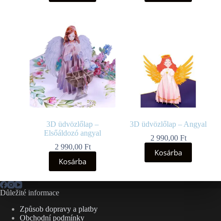
3D üdvözlőlap –
3D üdvözlőlap – Angyal
Elsőáldozó angyal
2 990,00
Ft
2 990,00
Ft
Kosárba
Kosárba
Důležité informace
Způsob dopravy a platby
Obchodní podmínky