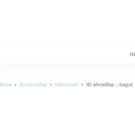
Skip
to
content
Hl
Home
3D üdvözlőlap
Náboženství
3D üdvözlőlap – Angyal