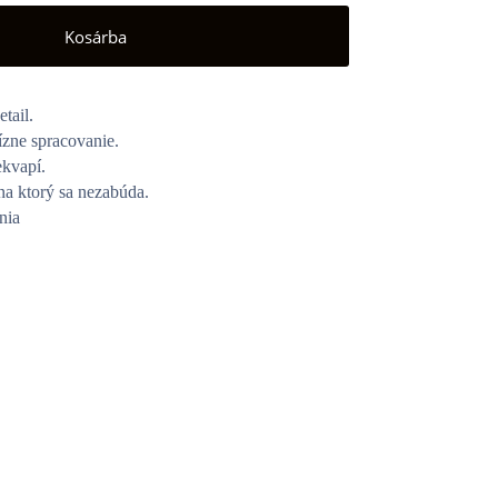
Kosárba
tail.
cízne spracovanie.
ekvapí.
na ktorý sa nezabúda.
nia