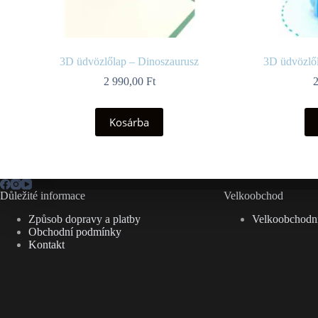
3D üdvözlőlap – Dinoszaurusz
3D üdvözlől
2 990,00
Ft
Kosárba
Důležité informace
Velkoobchod
Způsob dopravy a platby
Velkoobchodní
Obchodní podmínky
Kontakt