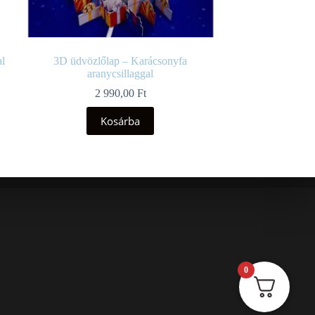
l
3D üdvözlőlap – Karácsonyfa
aranycsillaggal
2 990,00
Ft
Kosárba
0