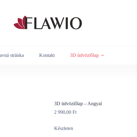
avná stránka
Kontakt
3D üdvözlőlap
3D üdvözlőlap – Angyal
2 990,00
Ft
Készleten