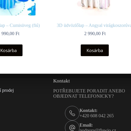
ap – Cumisüveg (fiú)
3D üdvözlőlap – Angyal virágkoszorúva
2 990,00
Ft
2 990,00
Ft
Kosárba
Kosárba
Kontakt
 prodej
POTŘEBUJETE PORADIT ANEBO
OBJEDNAT TELEFONICKY?
Kontakt:
+420 608 042 265
Email:
podpora@flawio.cz