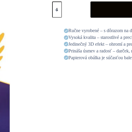
3D
üdvözlőlap
-
Angyal
mennyiség
Ručne vyrobené – s dôrazom na de
Vysoká kvalita – starostlivé a pre
Jedinečný 3D efekt – ohromí a pr
Prináša úsmev a radosť – darček, 
Papierová obálka je súčasťou bale