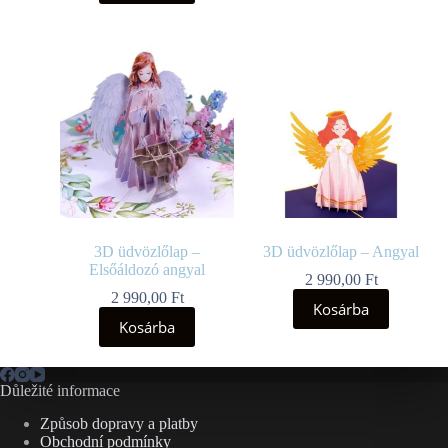
3D üdvözlőlap –
3D üdvözlőlap – Angyal
Elsőáldozó angyal
2 990,00
Ft
2 990,00
Ft
Kosárba
Kosárba
Důležité informace
Způsob dopravy a platby
Obchodní podmínky