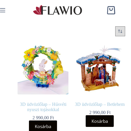
3D üdvözlőlap – Húsvéti
3D üdvözlőlap – Betlehem
nyuszi tojásokkal
2 990,00
Ft
2 990,00
Ft
Kosárba
Kosárba