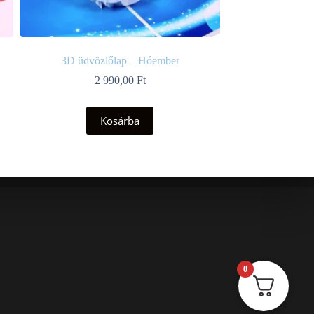
3D üdvözlőlap – Hóember
2 990,00
Ft
Kosárba
0