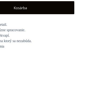
Kosárba
tail.
cízne spracovanie.
ekvapí.
na ktorý sa nezabúda.
nia