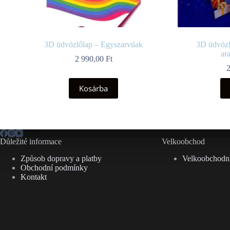
3D üdvözlőlap – Egyszarvúak
3D üdvözl
ar
2 990,00
Ft
Kosárba
Důležité informace
Velkoobchod
Způsob dopravy a platby
Velkoobchodní
Obchodní podmínky
Kontakt