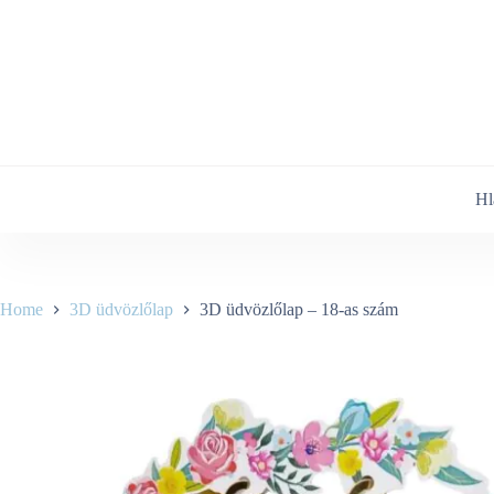
Skip
to
content
Hl
Home
3D üdvözlőlap
3D üdvözlőlap – 18-as szám