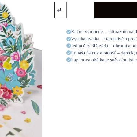
3D
üdvözlőlap
-
18-
as
szám
Ručne vyrobené – s dôrazom na de
mennyiség
Vysoká kvalita – starostlivé a pre
Jedinečný 3D efekt – ohromí a pr
Prináša úsmev a radosť – darček, 
Papierová obálka je súčasťou bale