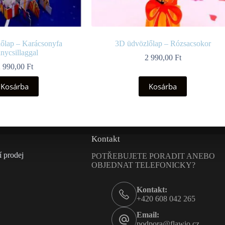
őlap – Karácsonyfa
3D üdvözlőlap – Rózsacsokor
anycsillaggal
2 990,00
Ft
2 990,00
Ft
Kosárba
Kosárba
Kontakt
 prodej
POTŘEBUJETE PORADIT ANEBO
OBJEDNAT TELEFONICKY?
Kontakt:
+420 608 042 265
Email:
podpora@flawio.cz