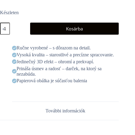
Készleten
3D
Kosárba
üdvözlőlap
-
Zongora
mennyiség
Ručne vyrobené – s dôrazom na detail.
Vysoká kvalita – starostlivé a precízne spracovanie.
Jedinečný 3D efekt – ohromí a prekvapí.
Prináša úsmev a radosť – darček, na ktorý sa
nezabúda.
Papierová obálka je súčasťou balenia
További információk