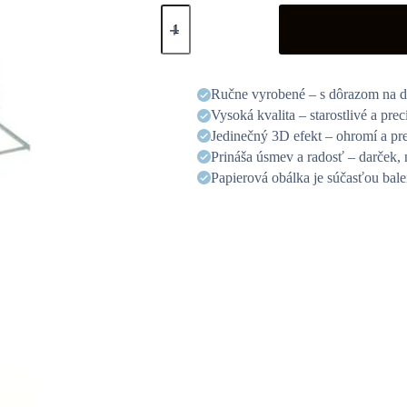
3D
üdvözlőlap
-
Traktor
mennyiség
Ručne vyrobené – s dôrazom na de
Vysoká kvalita – starostlivé a pre
Jedinečný 3D efekt – ohromí a pr
Prináša úsmev a radosť – darček, 
Papierová obálka je súčasťou bale