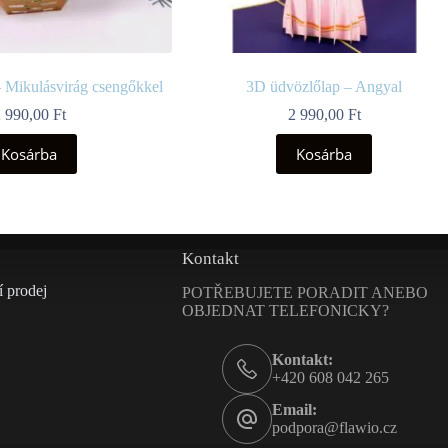
 Mikulásvirág csengőkkel
3D üdvözlőlap – Angyal
2 990,00
Ft
2 990,00
Ft
Kosárba
Kosárba
Kontakt
 prodej
POTŘEBUJETE PORADIT ANEBO
OBJEDNAT TELEFONICKY?
Kontakt:
+420 608 042 265
Email:
podpora@flawio.cz