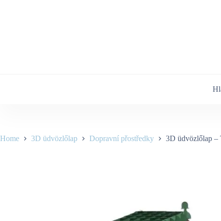
Skip
to
content
Hl
Home
3D üdvözlőlap
Dopravní přostředky
3D üdvözlőlap – 