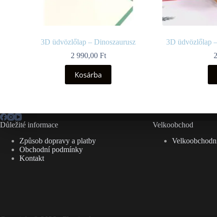
3D üdvözlőlap – Dinoszaurusz
3D üdvözlőlap –
2 990,00
Ft
Kosárba
Důležité informace
Velkoobchod
Způsob dopravy a platby
Velkoobchodní
Obchodní podmínky
Kontakt