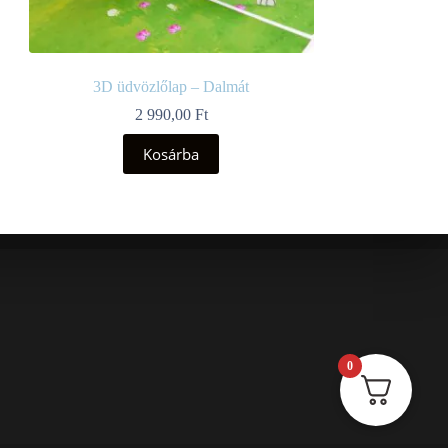
3D üdvözlőlap – Dalmát
2 990,00
Ft
Kosárba
0