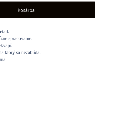
Kosárba
tail.
cízne spracovanie.
ekvapí.
na ktorý sa nezabúda.
nia