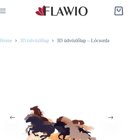
Skip
to
Shopping
content
cart
Home
3D üdvözlőlap
3D üdvözlőlap – Lócsorda