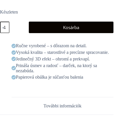
Készleten
3D
Kosárba
üdvözlőlap
-
Lócsorda
mennyiség
Ručne vyrobené – s dôrazom na detail.
Vysoká kvalita – starostlivé a precízne spracovanie.
Jedinečný 3D efekt – ohromí a prekvapí.
Prináša úsmev a radosť – darček, na ktorý sa
nezabúda.
Papierová obálka je súčasťou balenia
További információk