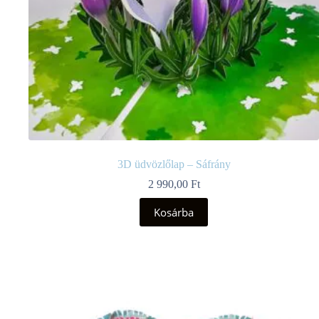
3D üdvözlőlap – Sáfrány
2 990,00
Ft
Kosárba