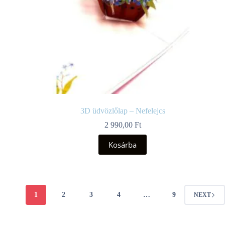
3D üdvözlőlap – Nefelejcs
2 990,00
Ft
Kosárba
1
2
3
4
…
9
NEXT