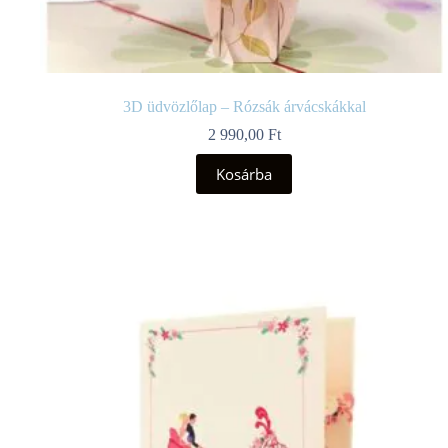
3D üdvözlőlap – Rózsák árvácskákkal
2 990,00
Ft
Kosárba