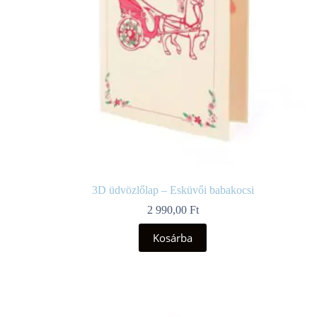
3D üdvözlőlap – Esküvői babakocsi
2 990,00
Ft
Kosárba