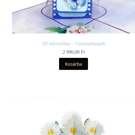
3D üdvözlőlap – Varázspillangók
2 990,00
Ft
Kosárba