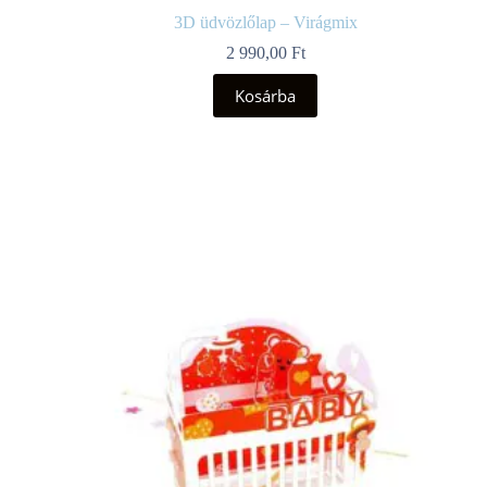
3D üdvözlőlap – Virágmix
2 990,00
Ft
Kosárba