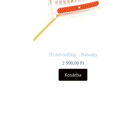
3D üdvözlőlap – Babaágy
2 990,00
Ft
Kosárba