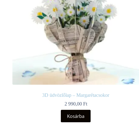
3D üdvözlőlap – Margarétacsokor
2 990,00
Ft
Kosárba