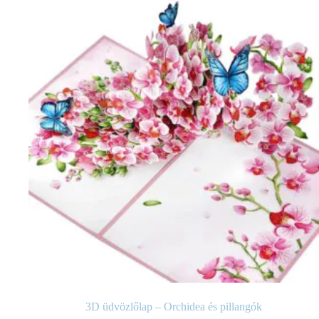
3D üdvözlőlap – Orchidea és pillangók